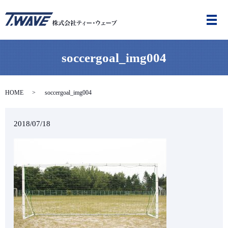
メ
soccergoal_img004
HOME
soccergoal_img004
2018/07/18