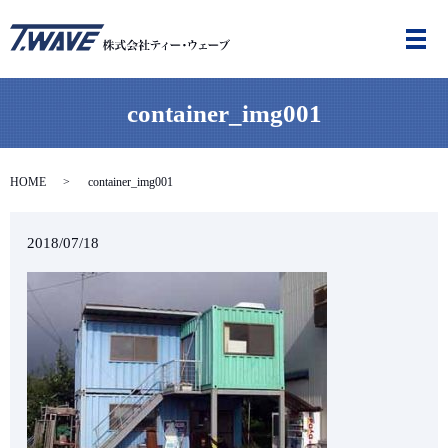
メ
container_img001
HOME
container_img001
2018/07/18