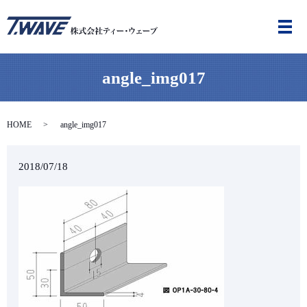
メ
angle_img017
HOME
angle_img017
2018/07/18