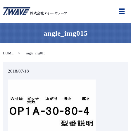
メ
angle_img015
HOME
angle_img015
2018/07/18