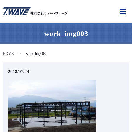
メ
work_img003
HOME
work_img003
2018/07/24