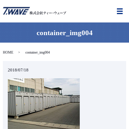
メ
container_img004
HOME
container_img004
2018/07/18